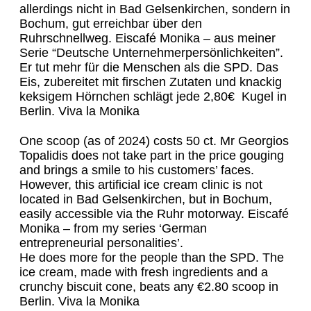
allerdings nicht in Bad Gelsenkirchen, sondern in
Bochum, gut erreichbar über den
Ruhrschnellweg. Eiscafé Monika – aus meiner
Serie “Deutsche Unternehmerpersönlichkeiten”.
Er tut mehr für die Menschen als die SPD. Das
Eis, zubereitet mit firschen Zutaten und knackig
keksigem Hörnchen schlägt jede 2,80€ Kugel in
Berlin. Viva la Monika
One scoop (as of 2024) costs 50 ct. Mr Georgios
Topalidis does not take part in the price gouging
and brings a smile to his customers’ faces.
However, this artificial ice cream clinic is not
located in Bad Gelsenkirchen, but in Bochum,
easily accessible via the Ruhr motorway. Eiscafé
Monika – from my series ‘German
entrepreneurial personalities’.
He does more for the people than the SPD. The
ice cream, made with fresh ingredients and a
crunchy biscuit cone, beats any €2.80 scoop in
Berlin. Viva la Monika