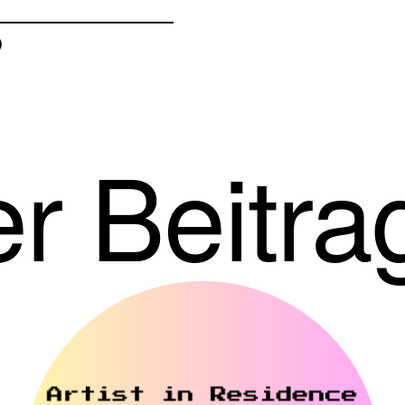
O
r Beitra