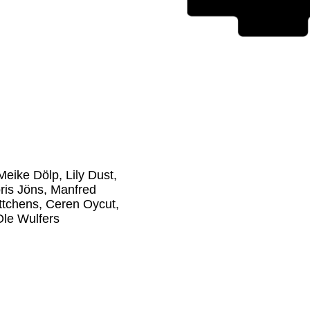
Meike Dölp, Lily Dust,
ris Jöns, Manfred
üttchens, Ceren Oycut,
Ole Wulfers