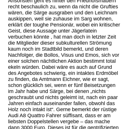
Ansonsten geht es hinter den Friedhofsmauern
recht beschaulich zu, wenn da nicht die Grufties
wären, die Särge ausgraben und den Leichnam
auskippen, weil sie zuhause im Sarg wohnen,
erklärt der toughe Pensionär, wobei ein kritischer
Geist, diese Aussage unter Jägerlatein
verbuchen könnte , hat man doch in letzter Zeit
die Mitglieder dieser subkulturellen Strömung
kaum noch im Stadtbild bemerkt, und deren
Nachfolger, die Bollos, Visus und Emos, sich vor
einer solchen nächtlichen Aktion bestimmt total
ekeln würden. Dabei wäre es auch auf Grund
des Angebotes schwierig, ein intaktes Erdmöbel
zu finden, da Amtmann Eichner, wie er sagt,
schon glücklich sei, wenn er fünf Beisetzungen
im Jahr habe und Särge, bei denen „nichts
geschraubt und nichts geleimt ist, nach ein paar
Jahren einfach auseinander fallen, obwohl das
Holz noch intakt ist“. Gerne bemerkt der rüstige
Audi A8 Quattro Fahrer süffisant, dass er am
liebsten Doppelstellen vergebe – das mache
dann 3000 Euro. Dieses ist für die gentrifizierten