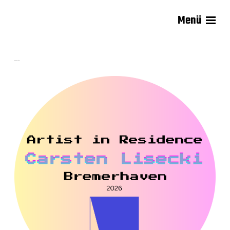
Menü
Carsten Lisecki
Nico Rosenfeld