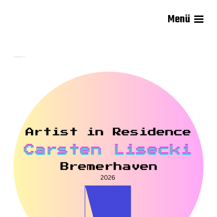
Menü
Carsten Lisecki
Kunstverein von Bremerhaven1886