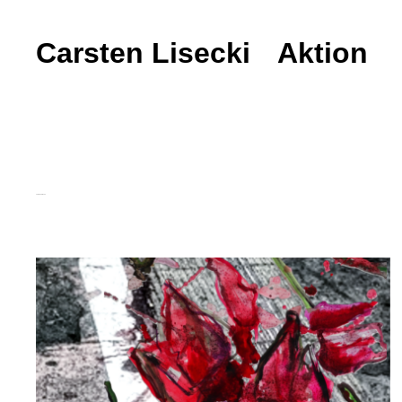
Carsten Lisecki
Carsten Lisecki
Aktion
Shole Pakravan