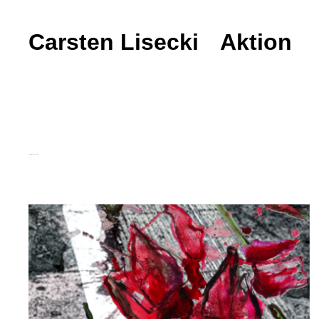
Carsten Lisecki
Carsten Lisecki
Aktion
Performance Künstler