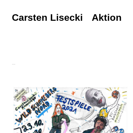
Carsten Lisecki
Carsten Lisecki
Aktion
Freddie Blumberg