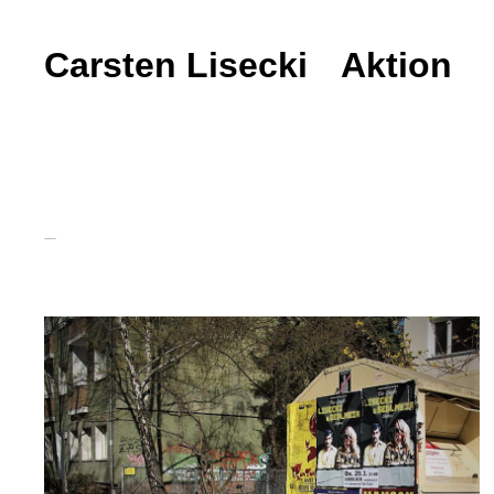
Carsten Lisecki
Carsten Lisecki
Aktion
Aldi bleibt Markthalle